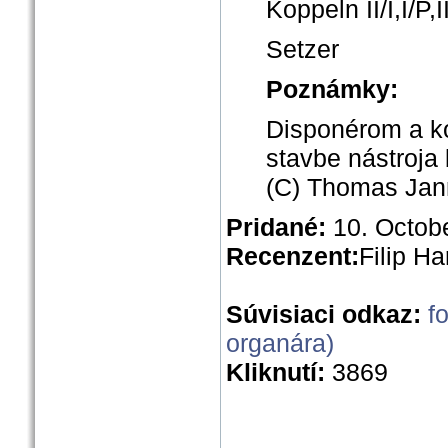
Koppeln II/I,I/P,I
Setzer
Poznámky:
Disponérom a ko
stavbe nástroja 
(C) Thomas Jan
Pridané:
10. Octob
Recenzent:
Filip Ha
Súvisiaci odkaz:
f
organára)
Kliknutí:
3869