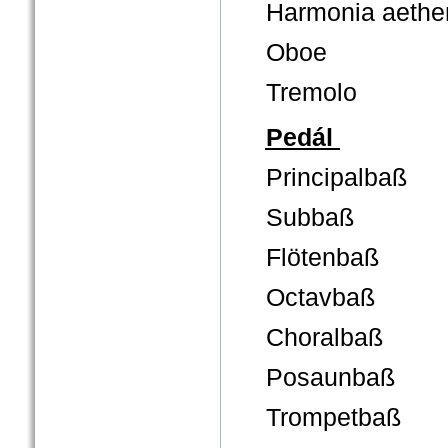
Harmonia aethe
Oboe
Tremolo
Pedál
Principalbaß
Subbaß
Flötenbaß
Octavbaß
Choralbaß
Posaunbaß
Trompetbaß