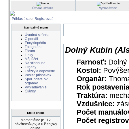
Úvodná stránka
Vyhľadávanie
Prihlásiť sa
or
Registrovať
Navigačné menu
Úvodná stránka
O portáli
Encyklopédia
Fotogaléria
Dolný Kubín (Al
Fórum
Linky
Môj účet
Farnosť:
Dolný
Na stiahnutie
Organy
Kostol:
Povýšen
Otázky a odpovede
Poslať príspevok
Organár:
Thoma
Spol. priateľov
organov
Rok postaveni
Vyhľadávanie
Články
Traktúra:
mecha
Vzdušnice:
zás
Počet manuálo
Kto je online
Počet registro
Momentálne je 112
návštevník(ov) a 0 člen(ov)
online.