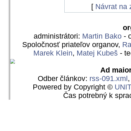
[
Návrat na
or
administrátori:
Martin Bako
- 
Spoločnosť priateľov organov,
Ra
Marek Klein
,
Matej Kubeš
- t
Ad maior
Odber článkov:
rss-091.xml
Powered by Copyright ©
UNI
Čas potrebný k spra