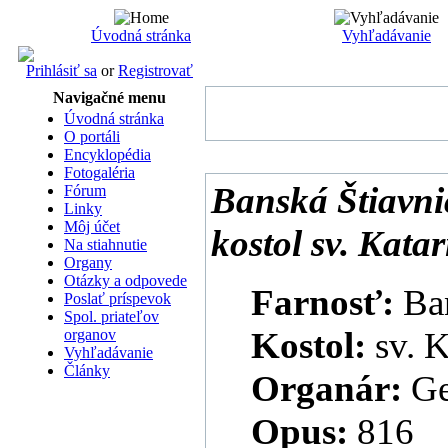
Úvodná stránka
Vyhľadávanie
Prihlásiť sa
or
Registrovať
Navigačné menu
Úvodná stránka
O portáli
Encyklopédia
Fotogaléria
Banská Štiavni
Fórum
Linky
Môj účet
kostol sv. Katar
Na stiahnutie
Organy
Otázky a odpovede
Farnosť:
Ba
Poslať príspevok
Spol. priateľov
Kostol:
sv. 
organov
Vyhľadávanie
Články
Organár:
Ge
Opus:
816