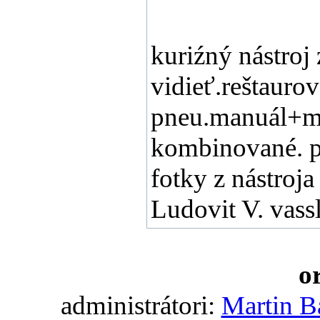
kuriźný nástroj
vidieť.reštauro
pneu.manuál+me
kombinované. p
fotky z nástroj
Ludovit V. vass
o
administrátori:
Martin B