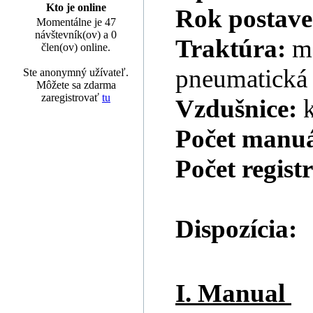
Kto je online
Rok postave
Momentálne je 47
návštevník(ov) a 0
Traktúra:
m
člen(ov) online.
pneumatická
Ste anonymný užívateľ.
Môžete sa zdarma
zaregistrovať
tu
Vzdušnice:
Počet manu
Počet regist
Dispozícia:
I. Manual