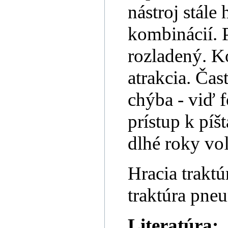
nástroj stále
kombinácií. 
rozladený. Ko
atrakcia. Čas
chýba - viď f
prístup k píš
dlhé roky voľ
Hracia traktú
traktúra pne
Literatúra: