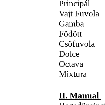
Principál
Vajt Fuvola
Gamba
Födött
Csöfuvola
Dolce
Octava
Mixtura
II. Manual