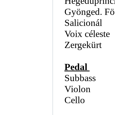
Hegedüprinc
Gyönged. Fö
Salicionál
Voix céleste
Zergekürt
Pedal
Subbass
Violon
Cello