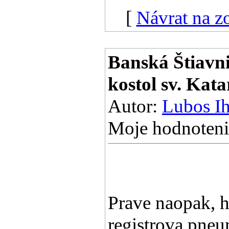
[
Návrat na 
Banská Štiavn
kostol sv. Kata
Autor:
Lubos Ih
Moje hodnoteni
Prave naopak, h
registrova pneu