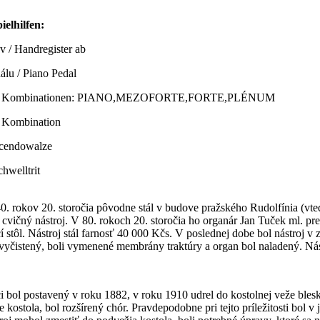
ielhilfen:
v / Handregister ab
álu / Piano Pedal
este Kombinationen: PIANO,MEZOFORTE,FORTE,PLÉNUM
e Kombination
scendowalze
chwelltrit
40. rokov 20. storočia pôvodne stál v budove pražského Rudolfínia (vt
cvičný nástroj. V 80. rokoch 20. storočia ho organár Jan Tuček ml. p
cí stôl. Nástroj stál farnosť 40 000 Kčs. V poslednej dobe bol nástroj 
j vyčistený, boli vymenené membrány traktúry a organ bol naladený. Nás
i bol postavený v roku 1882, v roku 1910 udrel do kostolnej veže ble
 kostola, bol rozšírený chór. Pravdepodobne pri tejto príležitosti bol 