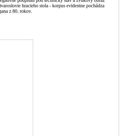
 negatívne podpísali pod technický stav a zvukový obraz
 tvaroslovie hracieho stola - korpus evidentne pochádza
gana z 80. rokov.