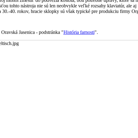
stroj mohol zmestiť do podvežia kostola, boli potrebné úpravy, ktoré sa
ťou tohto nástroja nie sú len neobvykle veľké rozsahy klaviatúr, ale aj
 30.-40. rokov, hracie sklopky sú však typické pre produkciu firmy Or
 Oravská Jasenica - podstránka "
História farnosti
".