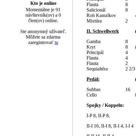
Kto je online
Flauta
8
Momentálne je 91
Salicionál
8
návštevník(ov) a 0
Roh Kamzíkov
člen(ov) online.
Mixtúra
2
II. Schwellwerk
Ste anonymný užívateľ.
Môžete sa zdarma
Gamba
8
zaregistrovať
tu
Kryt
8
Principál
4
Flauta
4
Flauta
2
Sequialtéra
2 2/3
Pedál:
Subbas
16
Cello
Spojky / Koppeln:
I-P 8, II-P 8,
II-I 16, II-I 8, II-I 4, I-I 4