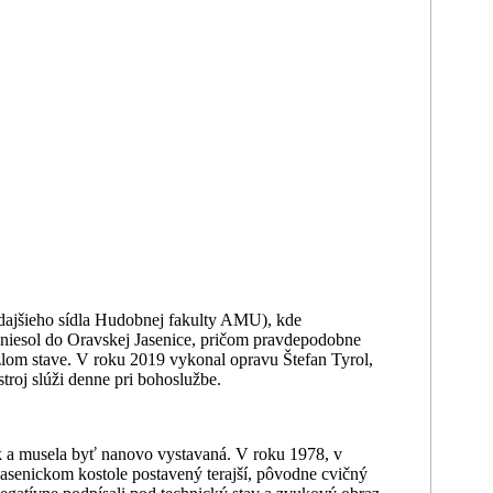
edajšieho sídla Hudobnej fakulty AMU), kde
reniesol do Oravskej Jasenice, pričom pravdepodobne
v zlom stave. V roku 2019 vykonal opravu Štefan Tyrol,
troj slúži denne pri bohoslužbe.
sk a musela byť nanovo vystavaná. V roku 1978, v
v jasenickom kostole postavený terajší, pôvodne cvičný