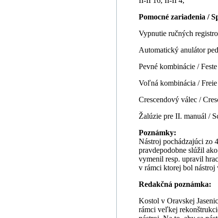
II-II 16, II-II 4,
Pomocné zariadenia / Sp
Vypnutie ručných registro
Automatický anulátor ped
Pevné kombinácie / F
Voľná kombinácia / Frei
Crescendový válec / Cre
Žalúzie pre II. manuál / S
Poznámky:
Nástroj pochádzajúci zo 
pravdepodobne slúžil ako 
vymenil resp. upravil hra
v rámci ktorej bol nástro
Redakčná poznámka:
Kostol v Oravskej Jasenic
rámci veľkej rekonštrukcie