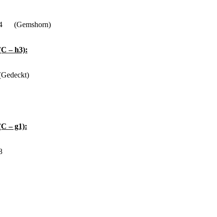
4
(Gemshorn)
(C – h3):
(Gedeckt)
(C – g1):
8