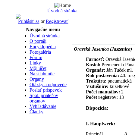
Úvodná stránka
Prihlásiť sa
or
Registrovať
Navigačné menu
Úvodná stránka
O portáli
Encyklopédia
Oravská Jasenica (Jaszenica)
Fotogaléria
Fórum
Farnosť:
Oravská Jaseni
Linky
Kostol:
Premenenia Pána
Môj účet
Organár:
Ján Tuček ml.
Na stiahnutie
Rok postavenia:
40. roky
Organy
Traktúra:
pneumatická
Otázky a odpovede
Vzdušnice:
kuželkové
Poslať príspevok
Počet manuálov:
2
Spol. priateľov
Počet registrov:
13
organov
Vyhľadávanie
Dispozícia:
Články
I. Hauptwerk:
Principál
8