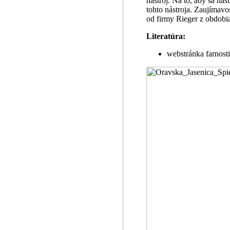
nástroj. Na to, aby sa ná
tohto nástroja. Zaujímavos
od firmy Rieger z obdobia
Literatúra:
webstránka farnosti