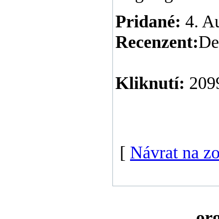
Pridané:
4. A
Recenzent:
De
Kliknutí:
209
[
Návrat na z
org