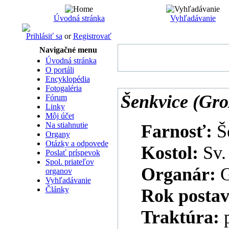
Úvodná stránka
Vyhľadávanie
Prihlásiť sa
or
Registrovať
Navigačné menu
Úvodná stránka
O portáli
Encyklopédia
Fotogaléria
Šenkvice (Gro
Fórum
Linky
Môj účet
Na stiahnutie
Farnosť:
Š
Organy
Otázky a odpovede
Kostol:
Sv.
Poslať príspevok
Spol. priateľov
Organár:
G
organov
Vyhľadávanie
Články
Rok postav
Traktúra: