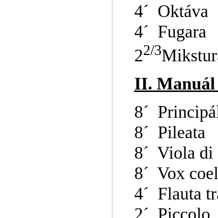
4´ Oktáva
4´ Fugara
2/3
2
Mikstur
II. M
8´ Principá
8´ Pileata
8´ Viola d
8´ Vox coel
4´ Flauta t
2´ Piccolo