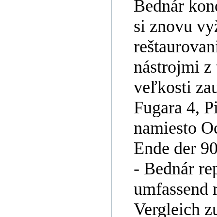
Bednár kon
si znovu v
reštaurovan
nástrojmi z
veľkosti zau
Fugara 4, Pi
namiesto Oc
Ende der 90
- Bednár re
umfassend r
Vergleich z