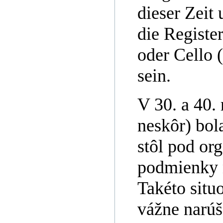
dieser Zeit
die Register
oder Cello 
sein.
V 30. a 40. 
neskôr) bol
stôl pod or
podmienky 
Takéto situ
vážne narúš