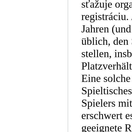
sťažuje org
registráciu
Jahren (und
üblich, den 
stellen, in
Platzverhäl
Eine solche
Spieltische
Spielers mi
erschwert e
geeignete R