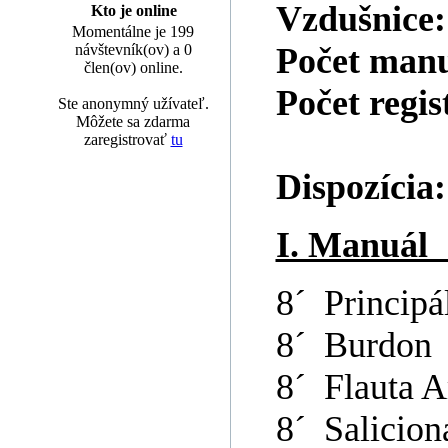
Vzdušnice
Kto je online
Momentálne je 199
návštevník(ov) a 0
Počet man
člen(ov) online.
Počet regis
Ste anonymný užívateľ.
Môžete sa zdarma
zaregistrovať
tu
Dispozícia:
I. Ma
8´ Principá
8´ Burdon
8´ Flauta A
8´ Salicion