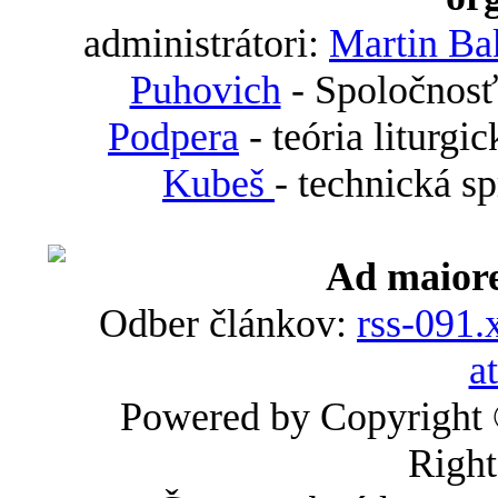
administrátori:
Martin Ba
Puhovich
- Spoločnosť
Podpera
- teória liturgi
Kubeš
- technická s
Ad maiore
Odber článkov:
rss-091.
a
Powered by Copyright
Right