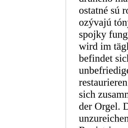
ostatné sú 
ozývajú tóny
spojky fung
wird im täg
befindet si
unbefriedi
restauriere
sich zusam
der Orgel. 
unzureichen