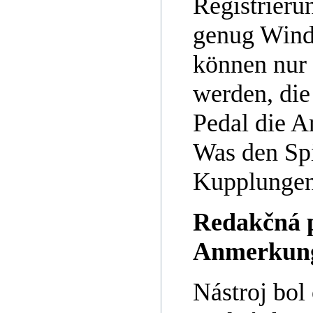
Registrieru
genug Wind
können nur 
werden, die
Pedal die A
Was den Spie
Kupplungen 
Redakčná p
Anmerkun
Nástroj bol