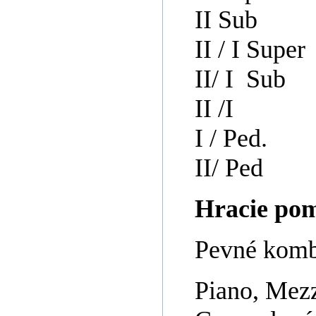
II Sub
II / I Super
II/ I Sub
II /I
I / Ped.
II/ Ped
Hracie pom
Pevné kombi
Piano, Mezzo