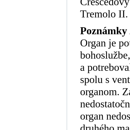
Crescedový 
Tremolo II
Poznámky 
Organ je po
bohoslužbe,
a potrebova
spolu s ven
organom. Z
nedostatočné
organ nedos
druhého man