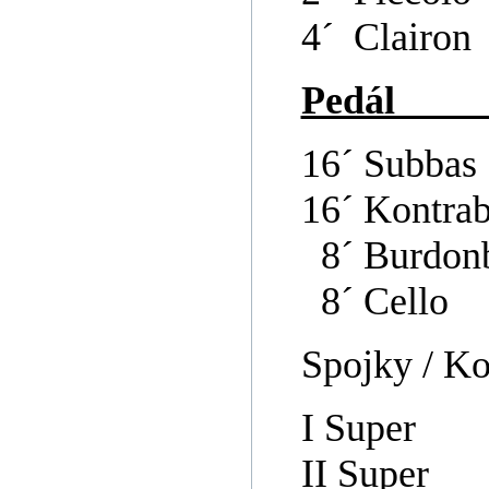
4´ Clairon
Ped
16´ Subbas
16´ Kontra
8´ Burdonb
8´ Cello
Spojky / Ko
I Super
II Super