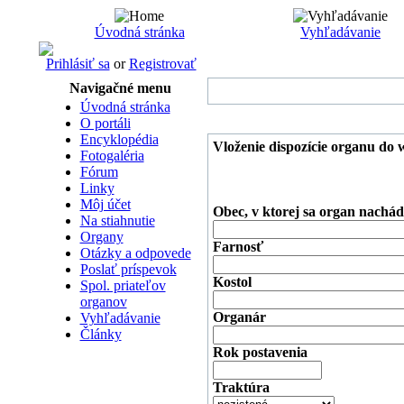
Úvodná stránka
Vyhľadávanie
Prihlásiť sa
or
Registrovať
Navigačné menu
Úvodná stránka
O portáli
Encyklopédia
Vloženie dispozície organu do 
Fotogaléria
Fórum
Linky
Môj účet
Obec, v ktorej sa organ nachád
Na stiahnutie
Organy
Farnosť
Otázky a odpovede
Poslať príspevok
Kostol
Spol. priateľov
organov
Organár
Vyhľadávanie
Články
Rok postavenia
Traktúra