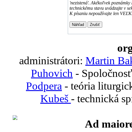
'nezistená'. Akékoľvek poznámky k
technickému stavu uvádzajte v se
K písaniu nepoužívajte len VEĽ
org
administrátori:
Martin Ba
Puhovich
- Spoločnosť
Podpera
- teória liturgi
Kubeš
- technická s
Ad maiore