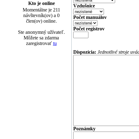
Kto je online
Vzdušnice
Momentálne je 211
návštevník(ov) a 0
Počet manuálov
člen(ov) online.
Počet registrov
Ste anonymný užívateľ.
Môžete sa zdarma
zaregistrovať
tu
Dispozícia:
Jednotlivé stroje uvá
Poznámky